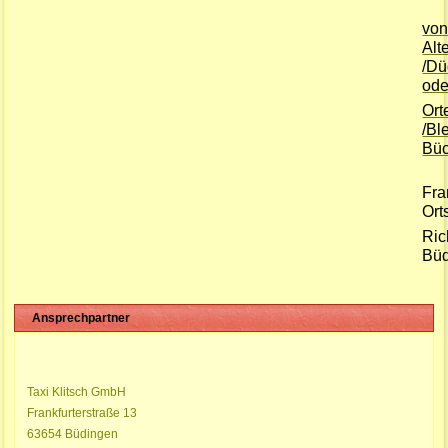
vo
Alt
/Dü
ode
Ort
/Bl
Büc
Fra
Ort
Ric
Büd
Ansprechpartner
Taxi Klitsch GmbH
Frankfurterstraße 13
63654 Büdingen